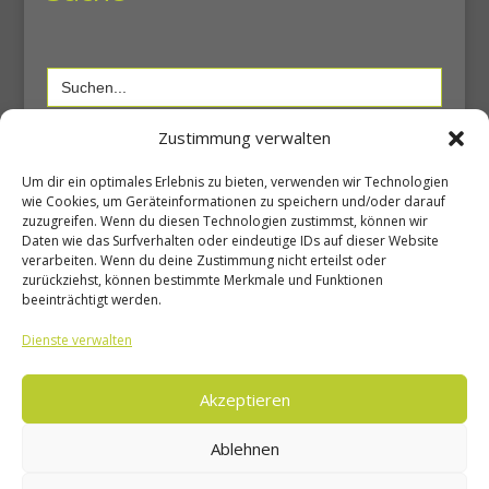
Search
for:
Zustimmung verwalten
Shop
Um dir ein optimales Erlebnis zu bieten, verwenden wir Technologien
wie Cookies, um Geräteinformationen zu speichern und/oder darauf
zuzugreifen. Wenn du diesen Technologien zustimmst, können wir
Daten wie das Surfverhalten oder eindeutige IDs auf dieser Website
Shop
verarbeiten. Wenn du deine Zustimmung nicht erteilst oder
Warenkorb
zurückziehst, können bestimmte Merkmale und Funktionen
beeinträchtigt werden.
Mein Konto
Dienste verwalten
Unsere Seiten
Akzeptieren
Ablehnen