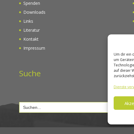
Spenden
Downloads
Links
Literatur
Kontakt
Impressum
Um dir ein 
um Gerätein
Technologie
Suche
auf dieser 
zurückziehs
Dienste ver
Akze
Search
for: