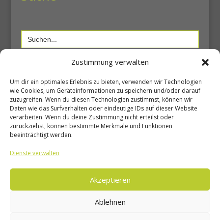
Search
for:
Zustimmung verwalten
Shop
Um dir ein optimales Erlebnis zu bieten, verwenden wir Technologien
wie Cookies, um Geräteinformationen zu speichern und/oder darauf
zuzugreifen. Wenn du diesen Technologien zustimmst, können wir
Daten wie das Surfverhalten oder eindeutige IDs auf dieser Website
Shop
verarbeiten. Wenn du deine Zustimmung nicht erteilst oder
Warenkorb
zurückziehst, können bestimmte Merkmale und Funktionen
beeinträchtigt werden.
Mein Konto
Dienste verwalten
Unsere Seiten
Akzeptieren
Ablehnen